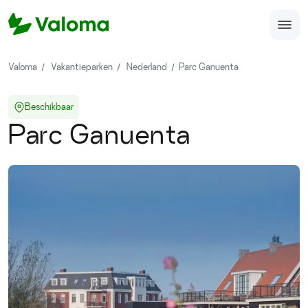
Home
Valoma
Vakantieparken
Nederland
Parc Ganuenta
Veelgestelde vragen
Beschikbaar
Over ons
Parc Ganuenta
Accomodatie aanmelden
support@valoma.com
050-123-987-12