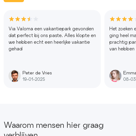
Via Valoma een vakantiepark gevonden
Het zoeken e
dat perfect bij ons paste. Alles klopte en
ging heel mak
we hebben echt een heerlijke vakantie
prachtig pa
gehad
van hebben
Peter de Vries
Emma
19-01-2025
08-03
Waarom mensen hier graag
verblijven