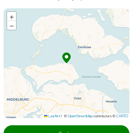
+
−
Leaflet
|
©
OpenStreetMap
contributors ©
CARTO