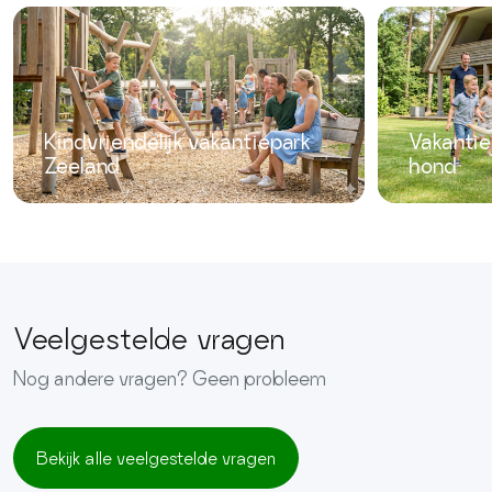
Kindvriendelijk vakantiepark
Vakantie
Zeeland
hond
Veelgestelde vragen
Nog andere vragen? Geen probleem
Bekijk alle veelgestelde vragen