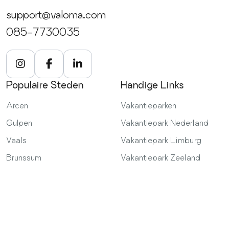
verschijnt direct in je inbox. Bovendien biedt Valoma
oriënteren op wellness, yogalessen of culinaire
support@valoma.com
regelmatig lastminute-deals en flexibele
workshops. Zo vul je elke dag naar eigen wens met
annuleringsvoorwaarden, zodat je zorgeloos plant, zelfs
085-7730035
ontspanning, avontuur en lekkere maaltijden, zonder tijd
als je besluit op het laatste moment nog te vertrekken.
te verspillen aan reizen tussen losse locaties.
Dankzij de helderheid in prijzen en voorwaarden weet je
precies waar je aan toe bent.
Populaire Steden
Handige Links
Arcen
Vakantieparken
Gulpen
Vakantiepark Nederland
Vaals
Vakantiepark Limburg
Brunssum
Vakantiepark Zeeland
Samenwerken
Voorwaarden
Vakantiehuis aanmelden
Privacy Policy
Vakantiepark aanmelden
Algemene voorwaarden
Affiliate worden
Annuleringsvoorwaarden