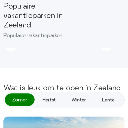
Populaire
vakantieparken in
Zeeland
Villapark
Vakantie
Populaire vakantieparken
De
De
Oesterbaai
Paardek
Wat is leuk om te doen in Zeeland
Zomer
Herfst
Winter
Lente