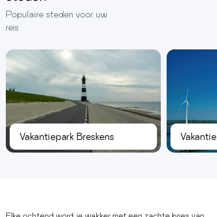
Populaire steden voor uw
reis
Vakantiepark Breskens
Vakantie
Elke ochtend word je wakker met een zachte bries van