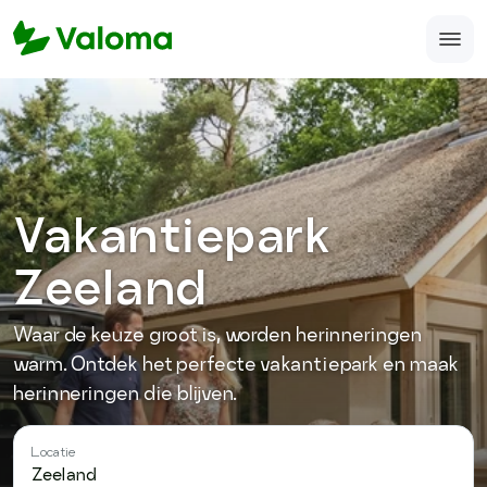
Home
Veelgestelde vragen
Over ons
Vakantiepark
Accomodatie aanmelden
Zeeland
support@valoma.com
Waar de keuze groot is, worden herinneringen
050-123-987-12
warm. Ontdek het perfecte vakantiepark en maak
herinneringen die blijven.
Locatie