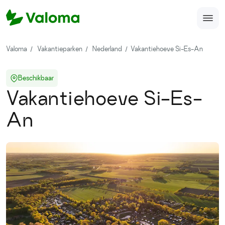
Home
Valoma
Vakantieparken
Nederland
Vakantiehoeve Si-Es-An
Veelgestelde vragen
Beschikbaar
Over ons
Vakantiehoeve Si-Es-
Accomodatie aanmelden
An
support@valoma.com
050-123-987-12