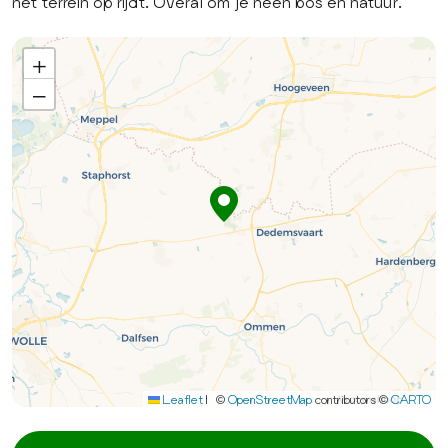
het terrein op rijdt. Overal om je heen bos en natuur.
+
−
Leaflet
|
©
OpenStreetMap
contributors ©
CARTO