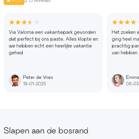
213 reviews
4.5/5
Via Valoma een vakantiepark gevonden
Het zoeken e
dat perfect bij ons paste. Alles klopte en
ging heel mak
we hebben echt een heerlijke vakantie
prachtig pa
gehad
van hebben
Peter de Vries
Emma
19-01-2025
08-03
Slapen aan de bosrand