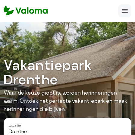
Home
Veelgestelde vragen
Over ons
Vakantiepark
Accomodatie aanmelden
Drenthe
support@valoma.com
Waar de keuze groot is, worden herinneringen
050-123-987-12
warm. Ontdek het perfecte vakantiepark en maak
herinneringen die blijven.
Locatie