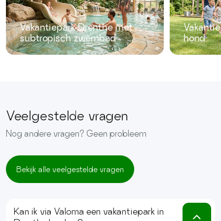
Vakantiepark Drenthe met
Vakanti
subtropisch zwembad
hond
Veelgestelde vragen
Nog andere vragen? Geen probleem
Bekijk alle veelgestelde vragen
Kan ik via Valoma een vakantiepark in