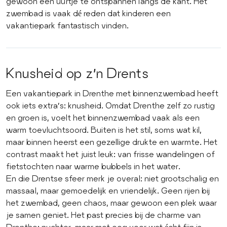
gewoon een uurtje te ontspannen langs de kant. Het
zwembad is vaak dé reden dat kinderen een
vakantiepark fantastisch vinden.
Knusheid op z’n Drents
Een vakantiepark in Drenthe met binnenzwembad heeft
ook iets extra’s: knusheid. Omdat Drenthe zelf zo rustig
en groen is, voelt het binnenzwembad vaak als een
warm toevluchtsoord. Buiten is het stil, soms wat kil,
maar binnen heerst een gezellige drukte en warmte. Het
contrast maakt het juist leuk: van frisse wandelingen of
fietstochten naar warme bubbels in het water.
En die Drentse sfeer merk je overal: niet grootschalig en
massaal, maar gemoedelijk en vriendelijk. Geen rijen bij
het zwembad, geen chaos, maar gewoon een plek waar
je samen geniet. Het past precies bij de charme van
Drenthe: nuchter, maar met oog voor wat écht fijn is.