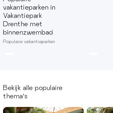
vakantieparken in
Vakantiepark
Drenthe met
binnenzwembad
Vakantiepark
Landgo
Populaire vakantieparken
De
't
Kremmer
Wildryck
Bekijk alle populaire
thema's