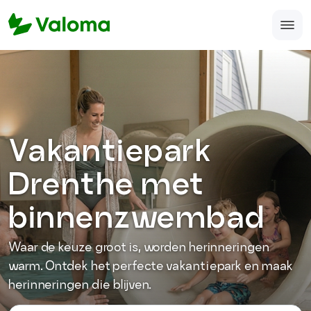
Home
Veelgestelde vragen
Over ons
Vakantiepark
Accomodatie aanmelden
Drenthe met
support@valoma.com
binnenzwembad
050-123-987-12
Waar de keuze groot is, worden herinneringen
warm. Ontdek het perfecte vakantiepark en maak
herinneringen die blijven.