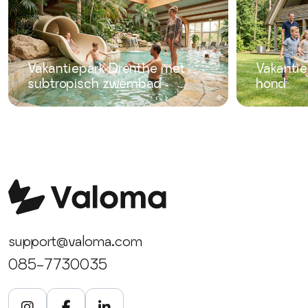
Vakantiepark Drenthe met
Vakanti
subtropisch zwembad
hond
support@valoma.com
085-7730035