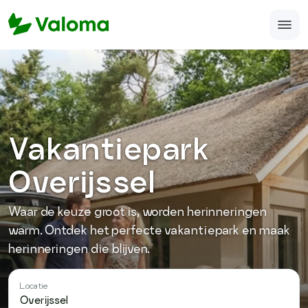
Home
Veelgestelde vragen
Over ons
Vakantiepark
Accomodatie aanmelden
Overijssel
support@valoma.com
Waar de keuze groot is, worden herinneringen
050-123-987-12
warm. Ontdek het perfecte vakantiepark en maak
herinneringen die blijven.
Locatie