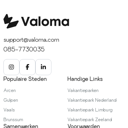
zoals Zwolle en Deventer. De parken zelf bieden veel:
in de provincie. Met handige filters selecteer je de
van comfort, tot zwembaden, sportfaciliteiten, wellness
gewenste regio, het type accommodatie en de
en ook goede restaurants. Geniet van een ontspannen
faciliteiten die belangrijk zijn voor jouw verblijf. Op
vakantie in Overijssel en voel de gastvrijheid. Voor
iedere vakantiepark pagina vind je duidelijke foto’s,
gezinnen, stellen en vriendengroepen heb je veel
uitgebreide beschrijvingen en beoordelingen van andere
mogelijkheden voor een actieve vakantie, maar ook voor
support@valoma.com
gasten, zodat je indrukken krijgt voordat je een keuze
rust en luxe is de keuze groot. De centrale ligging in
maakt. De boeking regel je snel, veilig en overzichtelijk,
085-7730035
Nederland en de goede bereikbaarheid maken
waarna je na afronding direct een bevestiging per e-
Overijssel daarnaast tot een aantrekkelijke bestemming.
mail ontvangt. Regelmatig profiteer je van aantrekkelijke
Of je nu lang of kort op vakantie gaat.
aanbiedingen of extra’s bij het boeken via Valoma. Voor
persoonlijk advies of hulp bij het kiezen van een park is
Populaire Steden
Handige Links
de klantenservice bereikbaar, zodat jouw vakantie in
Overijssel ontspannen en zorgeloos begint.
Arcen
Vakantieparken
Gulpen
Vakantiepark Nederland
Vaals
Vakantiepark Limburg
Brunssum
Vakantiepark Zeeland
Samenwerken
Voorwaarden