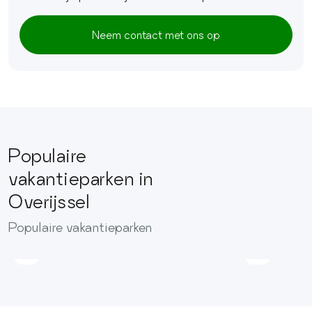
Neem contact met ons op
Populaire
vakantieparken in
Overijssel
Vakantiehoeve
Si-
Populaire vakantieparken
Es-
Buitenpl
An
Gerner