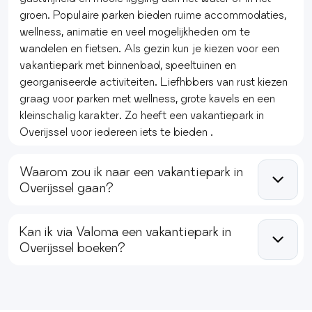
groen. Populaire parken bieden ruime accommodaties,
wellness, animatie en veel mogelijkheden om te
wandelen en fietsen. Als gezin kun je kiezen voor een
vakantiepark met binnenbad, speeltuinen en
georganiseerde activiteiten. Liefhbbers van rust kiezen
graag voor parken met wellness, grote kavels en een
kleinschalig karakter. Zo heeft een vakantiepark in
Overijssel voor iedereen iets te bieden .
Waarom zou ik naar een vakantiepark in
Overijssel gaan?
Kies voor een vakantiepark in Overijssel als je van
Kan ik via Valoma een vakantiepark in
natuur, comfort en variatie houdt. De provincie heeft
Overijssel boeken?
prachtige bossen, rivieren, meren en unieke plekken zoals
Giethoorn en de Weerribben. Ga direct vanaf het het
Via Valoma kun je eenvoudig een vakantiepark in
water op, maak een fietstocht door uitgestrekte
Overijssel boeken. Vind online een uitgebreid aanbod
natuurgebieden of bezoek een van de historische steden
aan vakantieparken, verspreid over de mooiste locaties