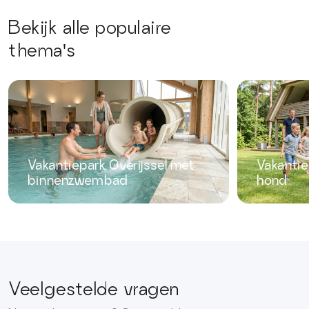
Bekijk alle populaire
thema's
Vakantiepark Overijssel met
Vakantie
binnenzwembad
hond
Veelgestelde vragen