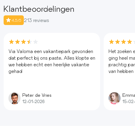
Klantbeoordelingen
213 reviews
4.5/5
Via Valoma een vakantiepark gevonden
Het zoeken e
dat perfect bij ons paste. Alles klopte en
ging heel mak
we hebben echt een heerlijke vakantie
prachtig pa
gehad
van hebben
Peter de Vries
Emma
12-01-2026
15-02