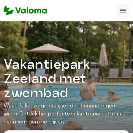
Home
Veelgestelde vragen
Over ons
Vakantiepark
Accomodatie aanmelden
Zeeland met
support@valoma.com
zwembad
050-123-987-12
Waar de keuze groot is, worden herinneringen
warm. Ontdek het perfecte vakantiepark en maak
herinneringen die blijven.