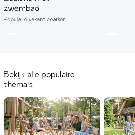
zwembad
Villapark
Vakantie
Populaire vakantieparken
De
De
Oesterbaai
Paardek
Bekijk alle populaire
thema's
Kindvriendelijk vakantiepark
Vakantie