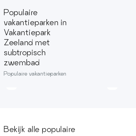
Populaire
vakantieparken in
Vakantiepark
Zeeland met
subtropisch
zwembad
Villapark
Vakantie
Populaire vakantieparken
De
De
Oesterbaai
Paardek
Bekijk alle populaire