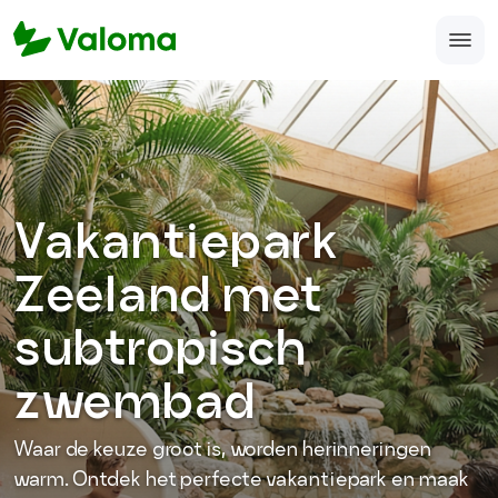
Home
Veelgestelde vragen
Over ons
Vakantiepark
Accomodatie aanmelden
Zeeland met
support@valoma.com
subtropisch
050-123-987-12
zwembad
Waar de keuze groot is, worden herinneringen
warm. Ontdek het perfecte vakantiepark en maak