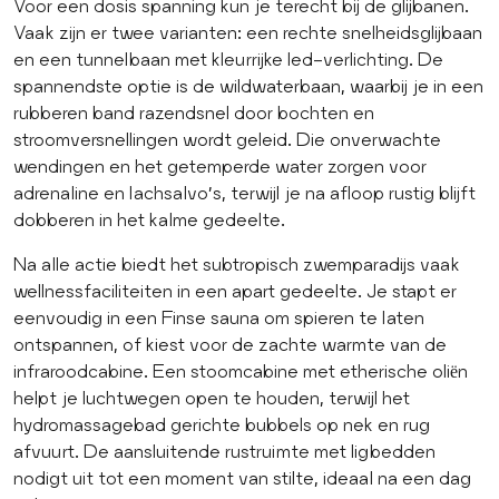
Voor een dosis spanning kun je terecht bij de glijbanen.
Vaak zijn er twee varianten: een rechte snelheidsglijbaan
en een tunnelbaan met kleurrijke led-verlichting. De
spannendste optie is de wildwaterbaan, waarbij je in een
rubberen band razendsnel door bochten en
stroomversnellingen wordt geleid. Die onverwachte
wendingen en het getemperde water zorgen voor
adrenaline en lachsalvo’s, terwijl je na afloop rustig blijft
dobberen in het kalme gedeelte.
Na alle actie biedt het subtropisch zwemparadijs vaak
wellnessfaciliteiten in een apart gedeelte. Je stapt er
eenvoudig in een Finse sauna om spieren te laten
ontspannen, of kiest voor de zachte warmte van de
infraroodcabine. Een stoomcabine met etherische oliën
helpt je luchtwegen open te houden, terwijl het
hydromassagebad gerichte bubbels op nek en rug
afvuurt. De aansluitende rustruimte met ligbedden
nodigt uit tot een moment van stilte, ideaal na een dag