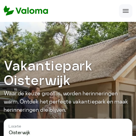
Home
Veelgestelde vragen
Over ons
Vakantiepark
Accomodatie aanmelden
Oisterwijk
support@valoma.com
Waar de keuze groot is, worden herinneringen
050-123-987-12
warm. Ontdek het perfecte vakantiepark en maak
herinneringen die blijven.
Locatie