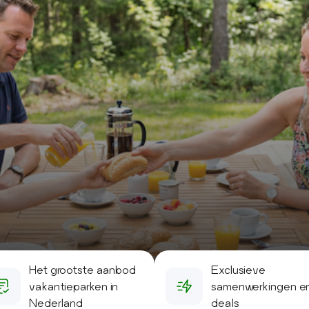
Het grootste aanbod
Exclusieve
vakantieparken in
samenwerkingen e
Nederland
deals