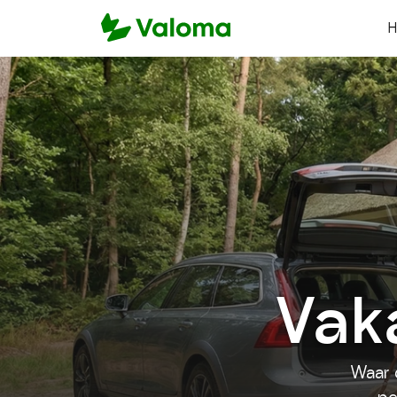
Vak
Waar 