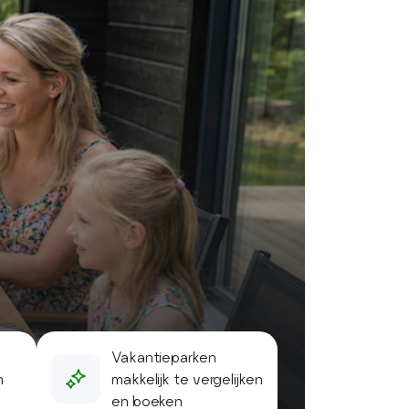
Vakantieparken
n
makkelijk te vergelijken
en boeken