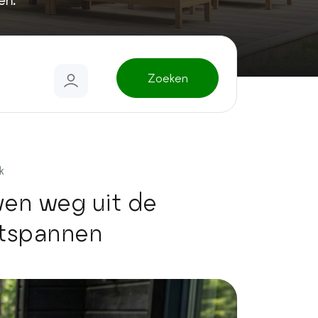
en.
Zoeken
k
ven weg uit de
ontspannen