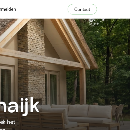
nmelden
Contact
aijk
ek het