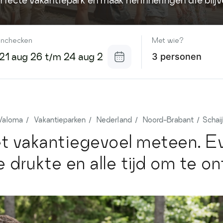
rfecte vakantiepark en maak herinneringen die blijv
Inchecken
Met wie?
3 personen
Valoma
Vakantieparken
Nederland
Noord-Brabant
Schaij
et vakantiegevoel meteen. E
e drukte en alle tijd om te 