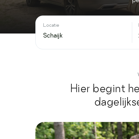
pe
Locatie
Hier begint h
dagelijks