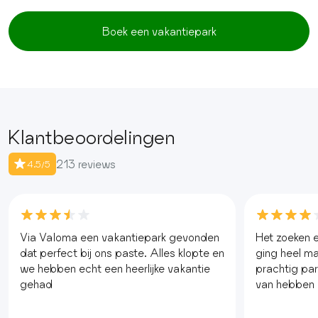
Boek een vakantiepark
Klantbeoordelingen
213 reviews
4.5/5
Via Valoma een vakantiepark gevonden
Het zoeken e
dat perfect bij ons paste. Alles klopte en
ging heel mak
we hebben echt een heerlijke vakantie
prachtig pa
gehad
van hebben