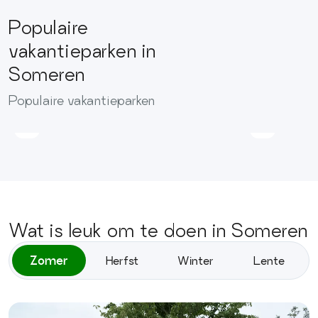
Populaire
Recreatiepark
vakantieparken in
de
Resort
Someren
Leistert
Boschmo
Afstand
Afstand
Populaire vakantieparken
18.3
23.2
km
km
Wat is leuk om te doen in Someren
Zomer
Herfst
Winter
Lente