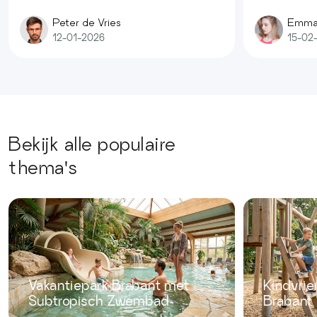
Peter de Vries
Emma
12-01-2026
15-02
Bekijk alle populaire
thema's
Vakantiepark Brabant met
Kindvrie
Subtropisch Zwembad
Brabant