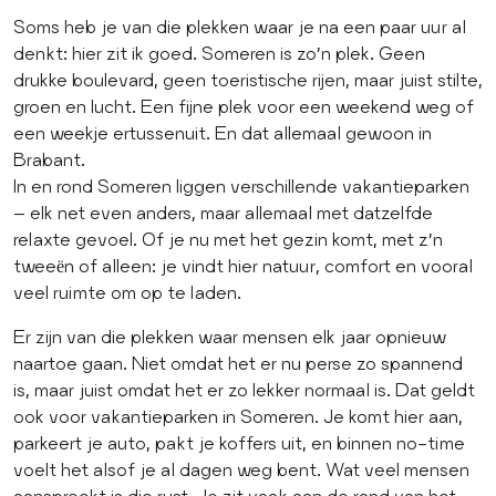
Soms heb je van die plekken waar je na een paar uur al
denkt: hier zit ik goed. Someren is zo’n plek. Geen
drukke boulevard, geen toeristische rijen, maar juist stilte,
groen en lucht. Een fijne plek voor een weekend weg of
een weekje ertussenuit. En dat allemaal gewoon in
Brabant.
In en rond Someren liggen verschillende vakantieparken
– elk net even anders, maar allemaal met datzelfde
relaxte gevoel. Of je nu met het gezin komt, met z’n
tweeën of alleen: je vindt hier natuur, comfort en vooral
veel ruimte om op te laden.
Er zijn van die plekken waar mensen elk jaar opnieuw
naartoe gaan. Niet omdat het er nu perse zo spannend
is, maar juist omdat het er zo lekker normaal is. Dat geldt
ook voor vakantieparken in Someren. Je komt hier aan,
parkeert je auto, pakt je koffers uit, en binnen no-time
voelt het alsof je al dagen weg bent. Wat veel mensen
aanspreekt is die rust. Je zit vaak aan de rand van het