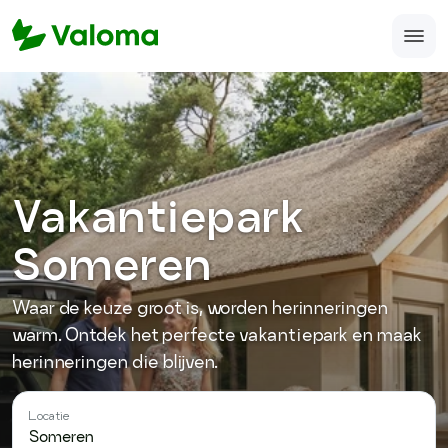
Home
Veelgestelde vragen
Over ons
Vakantiepark
Accomodatie aanmelden
Someren
support@valoma.com
Waar de keuze groot is, worden herinneringen
050-123-987-12
warm. Ontdek het perfecte vakantiepark en maak
herinneringen die blijven.
Locatie