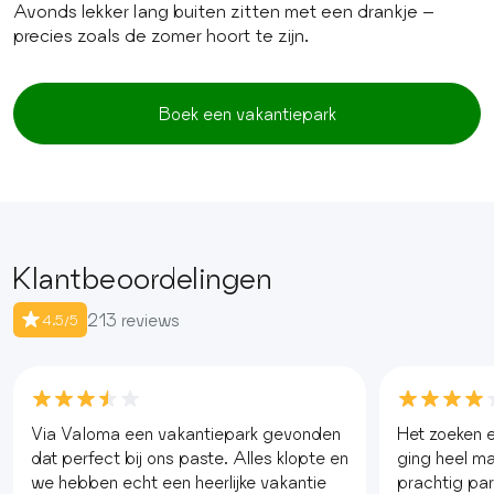
Avonds lekker lang buiten zitten met een drankje –
precies zoals de zomer hoort te zijn.
Boek een vakantiepark
Klantbeoordelingen
213 reviews
4.5/5
Via Valoma een vakantiepark gevonden
Het zoeken e
dat perfect bij ons paste. Alles klopte en
ging heel mak
we hebben echt een heerlijke vakantie
prachtig pa