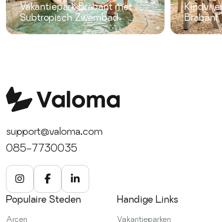
Vakantiepark Brabant met
Kindvrie
Subtropisch Zwembad
Brabant
support@valoma.com
085-7730035
Populaire Steden
Handige Links
Arcen
Vakantieparken