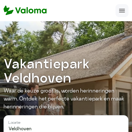
Home
Veelgestelde vragen
Over ons
Vakantiepark
Accomodatie aanmelden
Veldhoven
support@valoma.com
Waar de keuze groot is, worden herinneringen
050-123-987-12
warm. Ontdek het perfecte vakantiepark en maak
herinneringen die blijven.
Locatie