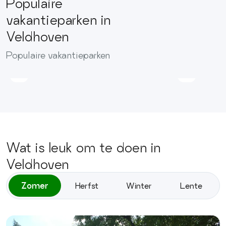
Populaire
Recreati
vakantieparken in
Recreatiepark
de
Veldhoven
Duinhoeve
Leistert
Afstand
Afstand
Populaire vakantieparken
31.5
39.8
km
km
Wat is leuk om te doen in
Veldhoven
Zomer
Herfst
Winter
Lente