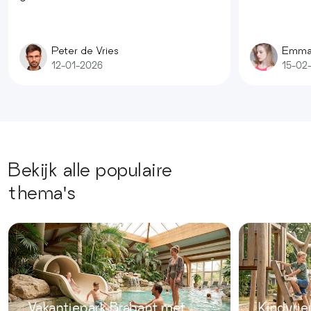
Peter de Vries
Emma
12-01-2026
15-02
Bekijk alle populaire
thema's
Vakantiepark Brabant met
Kindvrie