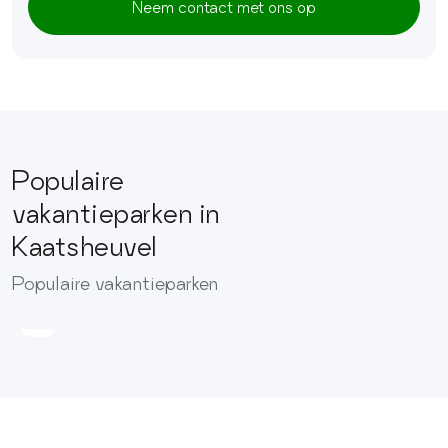
Neem contact met ons op
Populaire
vakantieparken in
Recreatiepark
Kaatsheuvel
Duinhoeve
Afstand
Populaire vakantieparken
6.5
km