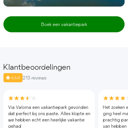
Boek een vakantiepark
Klantbeoordelingen
213 reviews
4.5/5
Via Valoma een vakantiepark gevonden
Het zoeken e
dat perfect bij ons paste. Alles klopte en
ging heel mak
we hebben echt een heerlijke vakantie
prachtig pa
gehad
van hebben