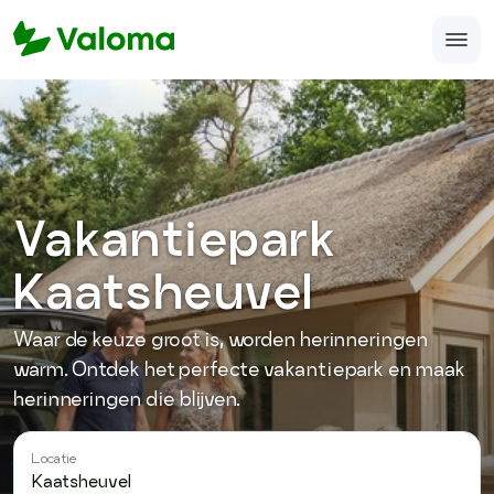
Home
Veelgestelde vragen
Over ons
Vakantiepark
Accomodatie aanmelden
Kaatsheuvel
support@valoma.com
Waar de keuze groot is, worden herinneringen
050-123-987-12
warm. Ontdek het perfecte vakantiepark en maak
herinneringen die blijven.
Locatie